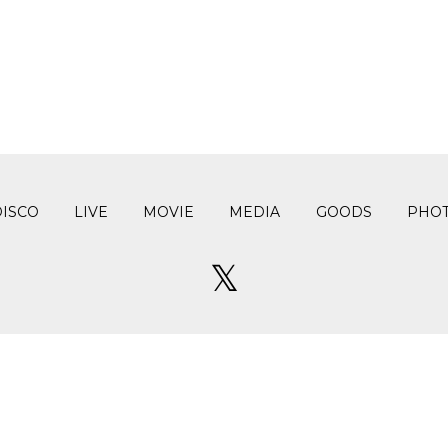
DISCO
LIVE
MOVIE
MEDIA
GOODS
PHO
𝕏
© RAZZ MA TAZZ All rights reserved.
Powered by
areMond